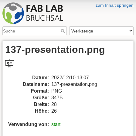
zum Inhalt springen
137-presentation.png
Datum:
2022/12/10 13:07
Dateiname:
137-presentation.png
Format:
PNG
Größe:
347B
Breite:
28
Höhe:
26
Verwendung von:
start